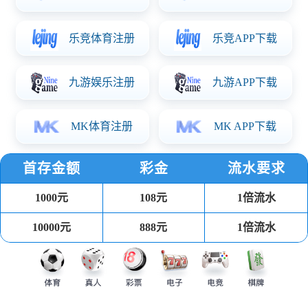
平台稳定流畅
借助全球多节点部署与智能调度机制，BB官
网 实现高并发条件下依然保持流畅体验。热
门赛事期间依旧顺畅无阻，保障您不错过任
何精彩瞬间。
多元活动回馈
平台定期推出签到抽奖、赛事参与奖励、节
日礼包等多样化用户激励，提升参与感与平
台活跃度，打造更有温度的服务体系。
全年无休客服
BB官网 配备专业客服团队，全年 365 天 ×